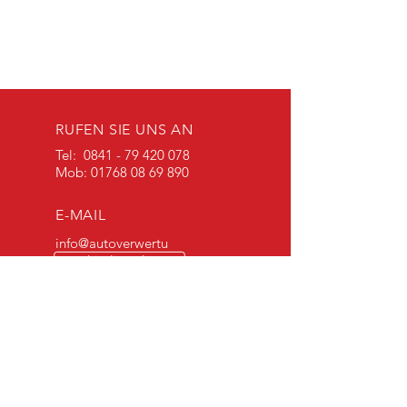
RUFEN SIE UNS AN
Tel:
0841 - 79 420 078
Mob:
01768 08 69 890
E-MAIL
info@autoverwertu
ng-schierling.de
iundbautoverwertu
ng@gmail.com
Öffnungszeiten
Mon - Frei: 8:00 am -
17 pm
Sam: 9:30 am - 12 pm